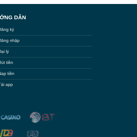
ỚNG DẪN
Đăng ký
Đăng nhập
Đại lý
Rút tiền
Nạp tiền
Tải app