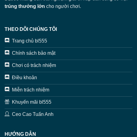
trúng thưởng lớn
cho người chơi.
THEO DÕI CHÚNG TÔI
Trang chủ bl555
Chính sách bảo mật
Chơi có trách nhiệm
Điều khoản
Miễn trách nhiệm
Khuyến mãi bl555
Ceo Cao Tuấn Anh
HƯỚNG DẪN