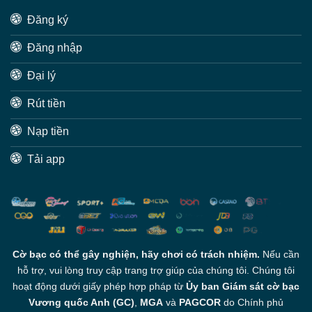
Đăng ký
Đăng nhập
Đại lý
Rút tiền
Nạp tiền
Tải app
Cờ bạc có thể gây nghiện, hãy chơi có trách nhiệm.
Nếu cần
hỗ trợ, vui lòng truy cập trang trợ giúp của chúng tôi. Chúng tôi
hoạt động dưới giấy phép hợp pháp từ
Ủy ban Giám sát cờ bạc
Vương quốc Anh (GC)
,
MGA
và
PAGCOR
do Chính phủ