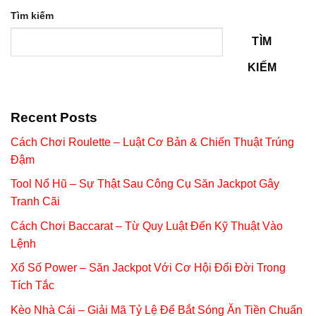
Tìm kiếm
TÌM
KIẾM
Recent Posts
Cách Chơi Roulette – Luật Cơ Bản & Chiến Thuật Trúng
Đậm
Tool Nổ Hũ – Sự Thật Sau Công Cụ Săn Jackpot Gây
Tranh Cãi
Cách Chơi Baccarat – Từ Quy Luật Đến Kỹ Thuật Vào
Lệnh
Xổ Số Power – Săn Jackpot Với Cơ Hội Đổi Đời Trong
Tích Tắc
Kèo Nhà Cái – Giải Mã Tỷ Lệ Để Bắt Sóng Ăn Tiền Chuẩn