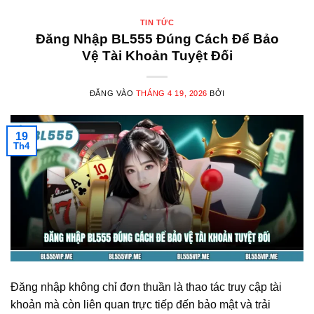
TIN TỨC
Đăng Nhập BL555 Đúng Cách Để Bảo
Vệ Tài Khoản Tuyệt Đối
ĐĂNG VÀO
THÁNG 4 19, 2026
BỞI
19
Th4
Đăng nhập không chỉ đơn thuần là thao tác truy cập tài
khoản mà còn liên quan trực tiếp đến bảo mật và trải