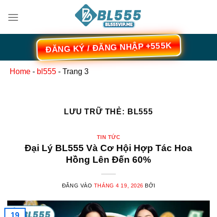
Bỏ
qua
nội
dung
ĐĂNG KÝ / ĐĂNG NHẬP +555K
Home
-
bl555
-
Trang 3
LƯU TRỮ THẺ:
BL555
TIN TỨC
Đại Lý BL555 Và Cơ Hội Hợp Tác Hoa
Hồng Lên Đến 60%
ĐĂNG VÀO
THÁNG 4 19, 2026
BỞI
19