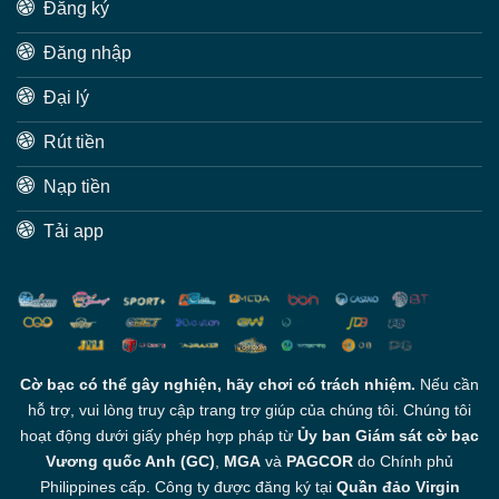
Đăng ký
Đăng nhập
Đại lý
Rút tiền
Nạp tiền
Tải app
Cờ bạc có thể gây nghiện, hãy chơi có trách nhiệm.
Nếu cần
hỗ trợ, vui lòng truy cập trang trợ giúp của chúng tôi. Chúng tôi
hoạt động dưới giấy phép hợp pháp từ
Ủy ban Giám sát cờ bạc
Vương quốc Anh (GC)
,
MGA
và
PAGCOR
do Chính phủ
Philippines cấp. Công ty được đăng ký tại
Quần đảo Virgin