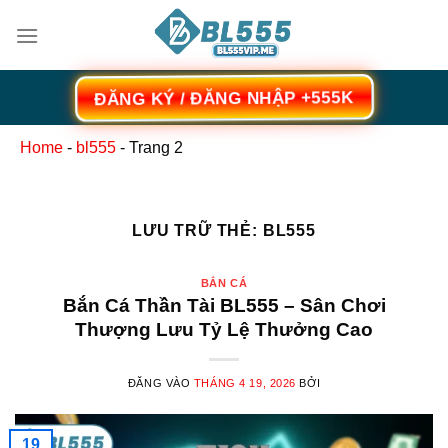
Bỏ
qua
nội
dung
ĐĂNG KÝ / ĐĂNG NHẬP +555K
Home
-
bl555
-
Trang 2
LƯU TRỮ THẺ:
BL555
BẮN CÁ
Bắn Cá Thần Tài BL555 – Sân Chơi
Thượng Lưu Tỷ Lệ Thưởng Cao
ĐĂNG VÀO
THÁNG 4 19, 2026
BỞI
19