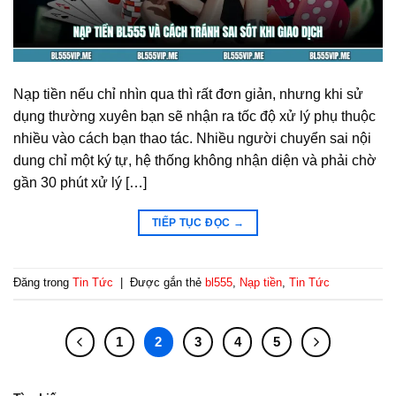
Nạp tiền nếu chỉ nhìn qua thì rất đơn giản, nhưng khi sử
dụng thường xuyên bạn sẽ nhận ra tốc độ xử lý phụ thuộc
nhiều vào cách bạn thao tác. Nhiều người chuyển sai nội
dung chỉ một ký tự, hệ thống không nhận diện và phải chờ
gần 30 phút xử lý […]
TIẾP TỤC ĐỌC
→
Đăng trong
Tin Tức
|
Được gắn thẻ
bl555
,
Nạp tiền
,
Tin Tức
1
2
3
4
5