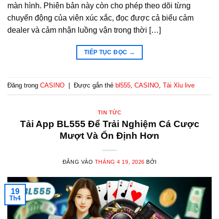
màn hình. Phiên bản này còn cho phép theo dõi từng
chuyển động của viên xúc xắc, đọc được cả biểu cảm
dealer và cảm nhận luồng vận trong thời […]
TIẾP TỤC ĐỌC
→
Đăng trong
CASINO
|
Được gắn thẻ
bl555
,
CASINO
,
Tài Xỉu live
TIN TỨC
Tải App BL555 Để Trải Nghiệm Cá Cược
Mượt Và Ổn Định Hơn
ĐĂNG VÀO
THÁNG 4 19, 2026
BỞI
19
Th4