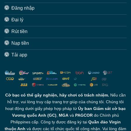
Đăng nhập
Đại lý
Rút tiền
Nạp tiền
Tải app
Cờ bạc có thể gây nghiện, hãy chơi có trách nhiệm.
Nếu cần
hỗ trợ, vui lòng truy cập trang trợ giúp của chúng tôi. Chúng tôi
hoạt động dưới giấy phép hợp pháp từ
Ủy ban Giám sát cờ bạc
Vương quốc Anh (GC)
,
MGA
và
PAGCOR
do Chính phủ
Philippines cấp. Công ty được đăng ký tại
Quần đảo Virgin
thuộc Anh
và được các tổ chức quốc tế công nhận. Vui lòng đảm