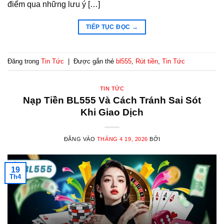
điểm qua những lưu ý […]
TIẾP TỤC ĐỌC
→
Đăng trong
Tin Tức
|
Được gắn thẻ
bl555
,
Rút tiền
,
Tin Tức
TIN TỨC
Nạp Tiền BL555 Và Cách Tránh Sai Sót
Khi Giao Dịch
ĐĂNG VÀO
THÁNG 4 19, 2026
BỞI
19
Th4