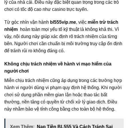
lý của nhà cái. Điều này đặc biệt quan trọng trong các trò
chơi có tốc độ cao như casino trực tuyến.
Từ góc nhìn vận hành
bl555vip.me
, việc
miễn trừ trách
nhiệm
hoàn toàn mọi yếu tố kỹ thuật là không khả thi. Vì
vậy, nội dung này giúp xác định rõ trách nhiệm của từng
bên. Người chơi cần chuẩn bị môi trường truy cập ổn định
để tránh rủi ro không đáng có.
Không chịu trách nhiệm về hành vi mạo hiểm của
người chơi
Miễn chịu trách nhiệm cũng áp dụng trong các trường hợp
hành vi người dùng vi phạm quy định hệ thống. Khi người
chơi sử dụng phần mềm gian lận hoặc thao tác bất
thường, nền tảng có quyền từ chối xử lý giao dịch. Điều
này nhằm bảo vệ tính công bằng cho toàn bộ hệ thống.
Xem Thêm:
Nạp Tiền BL555 Và Cách Tránh Sai