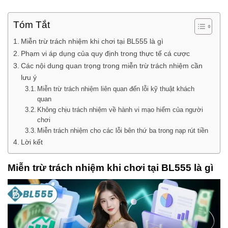
Tóm Tắt
Miễn trừ trách nhiệm khi chơi tại BL555 là gì
Phạm vi áp dụng của quy định trong thực tế cá cược
Các nội dung quan trọng trong miễn trừ trách nhiệm cần
lưu ý
Miễn trừ trách nhiệm liên quan đến lỗi kỹ thuật khách
quan
Không chịu trách nhiệm về hành vi mạo hiểm của người
chơi
Miễn trách nhiệm cho các lỗi bên thứ ba trong nạp rút tiền
Lời kết
Miễn trừ trách nhiệm khi chơi tại BL555 là gì