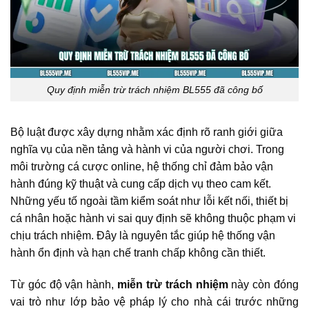
Quy định miễn trừ trách nhiệm BL555 đã công bố
Bộ luật được xây dựng nhằm xác định rõ ranh giới giữa
nghĩa vụ của nền tảng và hành vi của người chơi. Trong
môi trường cá cược online, hệ thống chỉ đảm bảo vận
hành đúng kỹ thuật và cung cấp dịch vụ theo cam kết.
Những yếu tố ngoài tầm kiểm soát như lỗi kết nối, thiết bị
cá nhân hoặc hành vi sai quy định sẽ không thuộc phạm vi
chịu trách nhiệm. Đây là nguyên tắc giúp hệ thống vận
hành ổn định và hạn chế tranh chấp không cần thiết.
Từ góc độ vận hành,
miễn trừ trách nhiệm
này còn đóng
vai trò như lớp bảo vệ pháp lý cho nhà cái trước những