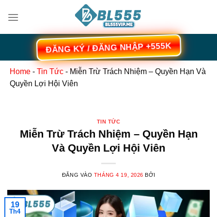
Bỏ
qua
nội
dung
ĐĂNG KÝ / ĐĂNG NHẬP +555K
Home
-
Tin Tức
-
Miễn Trừ Trách Nhiệm – Quyền Hạn Và
Quyền Lợi Hội Viên
TIN TỨC
Miễn Trừ Trách Nhiệm – Quyền Hạn
Và Quyền Lợi Hội Viên
ĐĂNG VÀO
THÁNG 4 19, 2026
BỞI
19
Th4