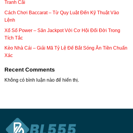
Tranh Cãi
Cách Chơi Baccarat – Từ Quy Luật Đến Kỹ Thuật Vào
Lệnh
Xổ Số Power – Săn Jackpot Với Cơ Hội Đổi Đời Trong
Tích Tắc
Kèo Nhà Cái – Giải Mã Tỷ Lệ Để Bắt Sóng Ăn Tiền Chuẩn
Xác
Recent Comments
Không có bình luận nào để hiển thị.