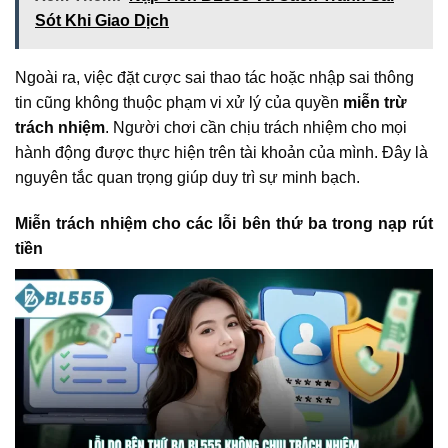
Sót Khi Giao Dịch
Ngoài ra, việc đặt cược sai thao tác hoặc nhập sai thông
tin cũng không thuộc phạm vi xử lý của quyền
miễn trừ
trách nhiệm
. Người chơi cần chịu trách nhiệm cho mọi
hành động được thực hiện trên tài khoản của mình. Đây là
nguyên tắc quan trọng giúp duy trì sự minh bạch.
Miễn trách nhiệm cho các lỗi bên thứ ba trong nạp rút
tiền