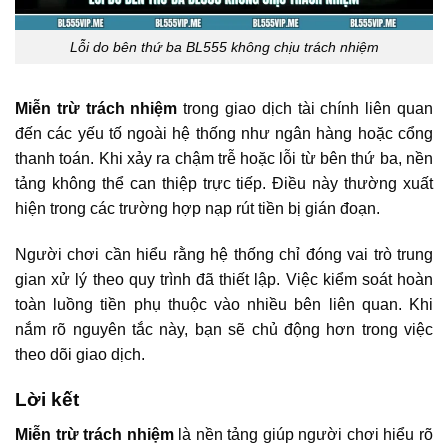
Lỗi do bên thứ ba BL555 không chịu trách nhiệm
Miễn trừ trách nhiệm
trong giao dịch tài chính liên quan
đến các yếu tố ngoài hệ thống như ngân hàng hoặc cổng
thanh toán. Khi xảy ra chậm trễ hoặc lỗi từ bên thứ ba, nền
tảng không thể can thiệp trực tiếp. Điều này thường xuất
hiện trong các trường hợp nạp rút tiền bị gián đoạn.
Người chơi cần hiểu rằng hệ thống chỉ đóng vai trò trung
gian xử lý theo quy trình đã thiết lập. Việc kiểm soát hoàn
toàn luồng tiền phụ thuộc vào nhiều bên liên quan. Khi
nắm rõ nguyên tắc này, bạn sẽ chủ động hơn trong việc
theo dõi giao dịch.
Lời kết
Miễn trừ trách nhiệm
là nền tảng giúp người chơi hiểu rõ