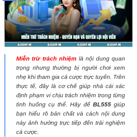
Miễn trừ trách nhiệm
là nội dung quan
trọng nhưng thường bị người chơi xem
nhẹ khi tham gia cá cược trực tuyến. Trên
thực tế, đây là cơ chế giúp nhà cái xác
định phạm vi chịu trách nhiệm trong từng
tình huống cụ thể. Hãy để
BL555
giúp
bạn hiểu rõ bản chất và cách nội dung
này ảnh hưởng trực tiếp đến trải nghiệm
cá cược.