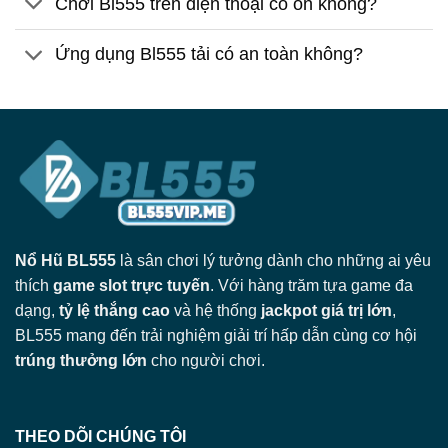
Chơi Bl555 trên điện thoại có ổn không?
Những thông số trên khẳng định sự đầu tư bài bản về nền
tảng hạ tầng, giúp người chơi hoàn toàn yên tâm về tính
Ứng dụng Bl555 tải có an toàn không?
bảo mật. Đặc biệt, tốc độ giao dịch siêu tốc và hệ thống hỗ
trợ 24/7 chính là điểm cộng lớn giúp tối ưu hóa trải nghiệm
giải trí mà không gặp bất kỳ rào cản nào.
Các loại hình dịch vụ giải trí chủ lực
tại BL555
Nổ Hũ BL555
là sân chơi lý tưởng dành cho những ai yêu
thích
game slot trực tuyến
. Với hàng trăm tựa game đa
dạng,
tỷ lệ thắng cao
và hệ thống
jackpot giá trị lớn
,
BL555 mang đến trải nghiệm giải trí hấp dẫn cùng cơ hội
trúng thưởng lớn
cho người chơi.
THEO DÕI CHÚNG TÔI