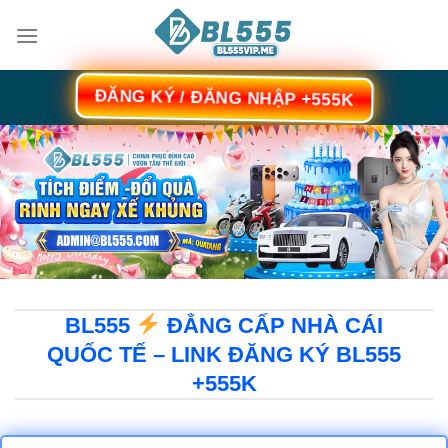
Bỏ
qua
nội
dung
ĐĂNG KÝ / ĐĂNG NHẬP +555K
BL555
ĐẲNG CẤP NHÀ CÁI
QUỐC TẾ – LINK ĐĂNG KÝ BL555
+555K