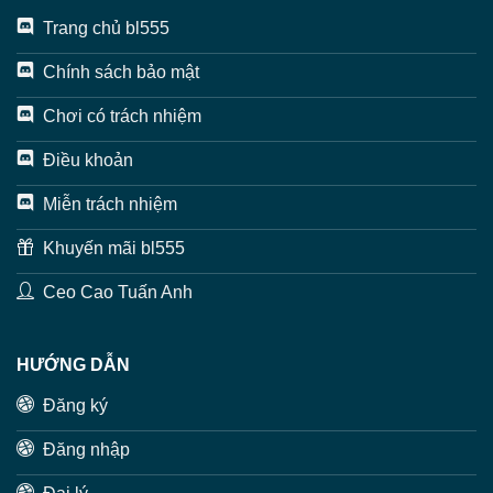
Thoải mái chọn lựa dịch vụ giải trí theo nhu cầu
Trang chủ bl555
Chính sách bảo mật
Sự đa dạng trong danh mục sản phẩm giúp hệ thống
Chơi có trách nhiệm
BL555vip.me
đáp ứng tốt nhu cầu của nhiều đối tượng
người chơi khác nhau. Mỗi khu vực giải trí được thiết kế
Điều khoản
chuyên sâu, mang lại cảm giác chân thực và kịch tính trong
từng khoảnh khắc tham gia.
Miễn trách nhiệm
Khuyến mãi bl555
Thể thao trực tuyến
Khu vực này thu hút lượng lớn người chơi nhờ hệ thống
Ceo Cao Tuấn Anh
dữ liệu trận đấu cập nhật liên tục theo thời gian thực:
HƯỚNG DẪN
BL555
cung cấp bảng kèo chi tiết cho các giải đấu
bóng đá lớn như Ngoại hạng Anh, Champions League
Đăng ký
và các giải quốc nội.
Đăng nhập
Tích hợp tính năng theo dõi diễn biến trận đấu giúp
người chơi bám sát tình hình thực tế để đưa ra quyết