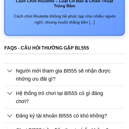
đều tự động hóa để đảm bảo tính chuẩn xác và tốc độ.
Cách Chơi Roulette – Luật Cơ Bản & Chiến Thuật
Trúng Đậm
Thương hiệu tập trung vào trải nghiệm người chơi bằng
cách giản lược các thủ tục rườm rà, tạo nên không gian
Cách chơi Roulette không hề phức tạp như nhiều người
giải trí trực quan.
nghĩ, nhưng muốn thắng bền [...]
Bảng chỉ số năng lực kỹ thuật tại BL555
Để hội viên có cái nhìn chuyên nghiệp về hạ tầng của hệ
FAQS - CÂU HỎI THƯỜNG GẶP BL555
thống, hãy tham khảo các thông số vận hành thực tế dưới
đây:
Người mới tham gia Bl555 sẽ nhận được
Hạng mục kỹ thuật
Thông số xác thực hệ thống
những ưu đãi gì?
Giao thức bảo mật
TLS 1.3 & SSL 256-bit
Tốc độ nạp tiền
Tự động từ 30 giây – 2 phút
Hệ thống trò chơi tại Bl555 có gì đáng
chơi?
Tốc độ rút thưởng
Xử lý trong vòng 5 – 15 phút
Số lượng sảnh chơi
Hơn 50 sảnh cược hiện đại
Đăng ký tài khoản Bl555 có khó không?
Hỗ trợ hội viên
Chuyên viên trực tuyến 24/7