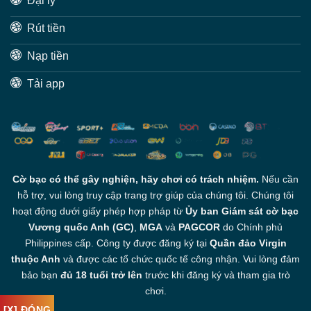
Đại lý
định.
Rút tiền
Đa dạng bộ môn khác như bóng rổ, quần vợt cùng hệ
thống thể thao điện tử dành cho hội viên trẻ tuổi.
Nạp tiền
Tỷ lệ trả thưởng cạnh tranh giúp người chơi có cơ hội
Tải app
gia tăng lợi nhuận từ những hiểu biết chuyên môn.
Casino trực tiếp
Không gian sòng bài
BL555
được tái hiện sống động qua
công nghệ livestream, xóa nhòa khoảng cách địa lý cho
Cờ bạc có thể gây nghiện, hãy chơi có trách nhiệm.
Nếu cần
người dùng:
hỗ trợ, vui lòng truy cập trang trợ giúp của chúng tôi. Chúng tôi
hoạt động dưới giấy phép hợp pháp từ
Ủy ban Giám sát cờ bạc
Hội viên tương tác trực tiếp cùng những người chia bài
Vương quốc Anh (GC)
,
MGA
và
PAGCOR
do Chính phủ
chuyên nghiệp tại các bàn Baccarat, Roulette hay
Philippines cấp. Công ty được đăng ký tại
Quần đảo Virgin
Blackjack.
thuộc Anh
và được các tổ chức quốc tế công nhận. Vui lòng đảm
bảo bạn
đủ 18 tuổi trở lên
trước khi đăng ký và tham gia trò
Hệ thống camera đa góc quay đảm bảo tính công khai,
chơi.
giúp bạn quan sát rõ ràng từng thao tác điều hành.
[X] ĐÓNG