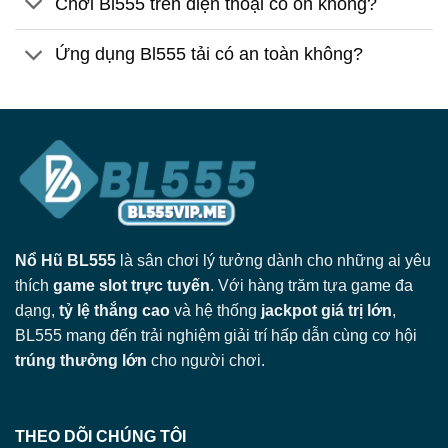
Chơi Bl555 trên điện thoại có ổn không?
Những thông số trên khẳng định sự đầu tư bài bản về nền
tảng hạ tầng, giúp người chơi hoàn toàn yên tâm về tính
Ứng dụng Bl555 tải có an toàn không?
bảo mật. Đặc biệt, tốc độ giao dịch siêu tốc và hệ thống hỗ
trợ 24/7 chính là điểm cộng lớn giúp tối ưu hóa trải nghiệm
giải trí mà không gặp bất kỳ rào cản nào.
Các loại hình dịch vụ giải trí chủ lực
tại BL555
Nổ Hũ BL555
là sân chơi lý tưởng dành cho những ai yêu
thích
game slot trực tuyến
. Với hàng trăm tựa game đa
dạng,
tỷ lệ thắng cao
và hệ thống
jackpot giá trị lớn
,
BL555 mang đến trải nghiệm giải trí hấp dẫn cùng cơ hội
trúng thưởng lớn
cho người chơi.
THEO DÕI CHÚNG TÔI