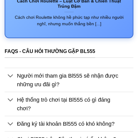
đều tự động hóa để đảm bảo tính chuẩn xác và tốc độ.
Cách Chơi Roulette – Luật Cơ Bản & Chiến Thuật
Trúng Đậm
Thương hiệu tập trung vào trải nghiệm người chơi bằng
cách giản lược các thủ tục rườm rà, tạo nên không gian
Cách chơi Roulette không hề phức tạp như nhiều người
giải trí trực quan.
nghĩ, nhưng muốn thắng bền [...]
Bảng chỉ số năng lực kỹ thuật tại BL555
Để hội viên có cái nhìn chuyên nghiệp về hạ tầng của hệ
FAQS - CÂU HỎI THƯỜNG GẶP BL555
thống, hãy tham khảo các thông số vận hành thực tế dưới
đây:
Người mới tham gia Bl555 sẽ nhận được
Hạng mục kỹ thuật
Thông số xác thực hệ thống
những ưu đãi gì?
Giao thức bảo mật
TLS 1.3 & SSL 256-bit
Tốc độ nạp tiền
Tự động từ 30 giây – 2 phút
Hệ thống trò chơi tại Bl555 có gì đáng
chơi?
Tốc độ rút thưởng
Xử lý trong vòng 5 – 15 phút
Số lượng sảnh chơi
Hơn 50 sảnh cược hiện đại
Đăng ký tài khoản Bl555 có khó không?
Hỗ trợ hội viên
Chuyên viên trực tuyến 24/7