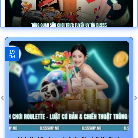
Tổng quan sân chơi trực tuyến uy tín BL555
19
Th4
Sự phát triển bền vững của thương hiệu bắt nguồn từ khả
năng cung cấp hạ tầng mạng ổn định cùng tốc độ xử lý dữ
liệu thần tốc. Chúng tôi công khai các chỉ số kỹ thuật để
khẳng định sự đầu tư bài bản và nghiêm túc đối với trải
nghiệm người dùng.
Phương thức hoạt động
NhacaiBL555
vận hành dựa trên sự kết hợp giữa công
nghệ truyền dẫn trực tiếp và thuật toán ngẫu nhiên hiện
đại. Mọi quy trình từ tiếp nhận lệnh cược đến trả thưởng