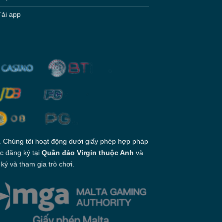
Tải app
của nhiều đối
 giác chân thực và
theo thời gian
ôi. Chúng tôi hoạt động dưới giấy phép hợp pháp
c đăng ký tại
Quần đảo Virgin thuộc Anh
và
ký và tham gia trò chơi.
, Champions League
 tế để đưa ra quyết