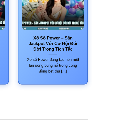
ài bản và nghiêm túc
t toán ngẫu nhiên
o tính chuẩn xác
Xổ Số Power – Săn
 tục rườm rà, tạo
Jackpot Với Cơ Hội Đổi
Đời Trong Tích Tắc
Xổ số Power đang tạo nên một
làn sóng bùng nổ trong cộng
đồng bet thủ [...]
 số vận hành thực