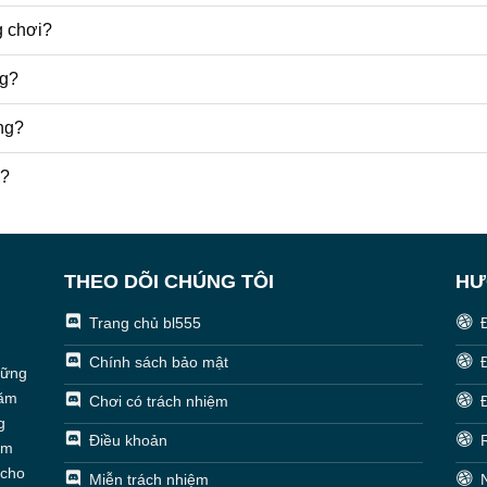
Chuyên viên trực tuyến 24/7
g chơi?
n khẳng định sự đầu tư bài bản về nền tảng hạ tầng, giúp người chơi
ng?
c biệt, tốc độ giao dịch siêu tốc và hệ thống hỗ trợ 24/7 chính là điểm 
 giải trí mà không gặp bất kỳ rào cản nào.
ông?
nh dịch vụ giải trí chủ lực tại BL555
g?
THEO DÕI CHÚNG TÔI
HƯ
Trang chủ bl555
Chính sách bảo mật
hững
răm
Chơi có trách nhiệm
g
Điều khoản
ệm
cho
Miễn trách nhiệm