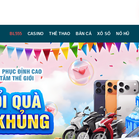
BL555
CASINO
THỂ THAO
BẮN CÁ
XỔ SỐ
NỔ HŨ