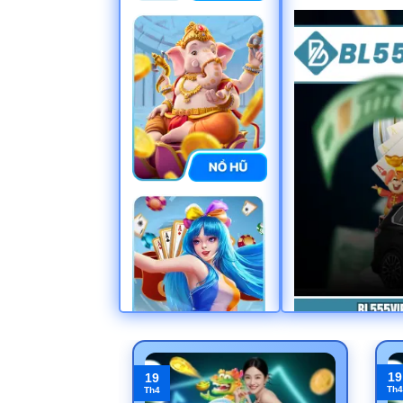
19
19
Sự phát triển bền 
Th4
Th4