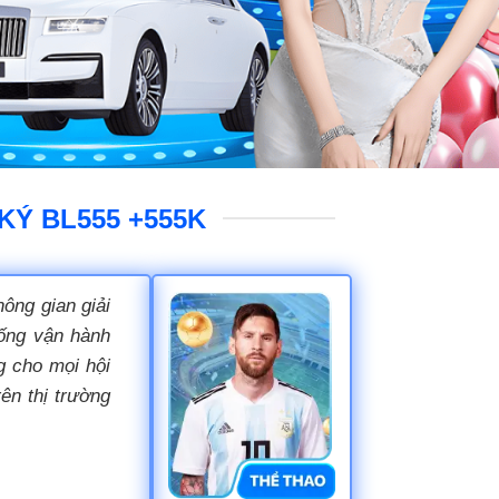
KÝ BL555 +555K
hông gian giải
hống vận hành
g cho mọi hội
rên thị trường