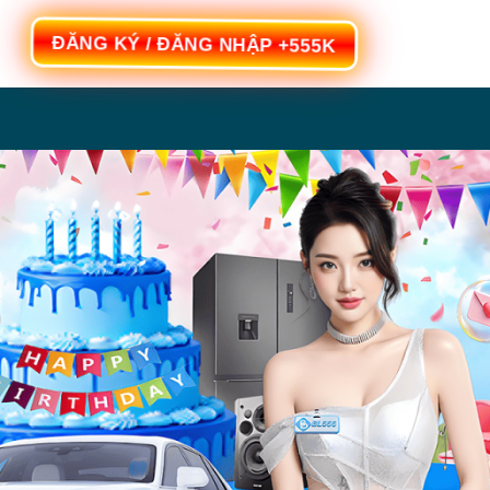
ĐĂNG KÝ / ĐĂNG NHẬP +555K