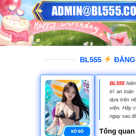
BL555
ĐẲNG 
BL555
hiện
trí an toà
dựa trên n
viên. Hãy c
ngay sau đ
Tổng quan 