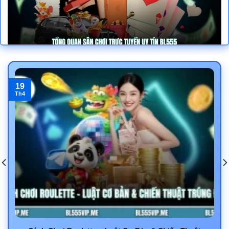
Tổng quan sân chơi trực tuyến uy tín BL555
19
Th4
Sự phát triển bền vững của thương hiệu bắt nguồn từ khả
năng cung cấp hạ tầng mạng ổn định cùng tốc độ xử lý dữ
liệu thần tốc. Chúng tôi công khai các chỉ số kỹ thuật để
khẳng định sự đầu tư bài bản và nghiêm túc đối với trải
nghiệm người dùng.
Phương thức hoạt động
NhacaiBL555
vận hành dựa trên sự kết hợp giữa công
nghệ truyền dẫn trực tiếp và thuật toán ngẫu nhiên hiện
đại. Mọi quy trình từ tiếp nhận lệnh cược đến trả thưởng