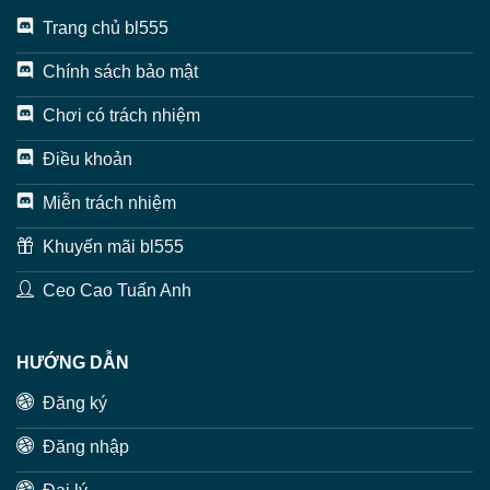
Thoải mái chọn lựa dịch vụ giải trí theo nhu cầu
Trang chủ bl555
Chính sách bảo mật
Sự đa dạng trong danh mục sản phẩm giúp hệ thống
Chơi có trách nhiệm
BL555vip.me
đáp ứng tốt nhu cầu của nhiều đối tượng
người chơi khác nhau. Mỗi khu vực giải trí được thiết kế
Điều khoản
chuyên sâu, mang lại cảm giác chân thực và kịch tính trong
từng khoảnh khắc tham gia.
Miễn trách nhiệm
Khuyến mãi bl555
Thể thao trực tuyến
Khu vực này thu hút lượng lớn người chơi nhờ hệ thống
Ceo Cao Tuấn Anh
dữ liệu trận đấu cập nhật liên tục theo thời gian thực:
HƯỚNG DẪN
BL555
cung cấp bảng kèo chi tiết cho các giải đấu
bóng đá lớn như Ngoại hạng Anh, Champions League
Đăng ký
và các giải quốc nội.
Đăng nhập
Tích hợp tính năng theo dõi diễn biến trận đấu giúp
người chơi bám sát tình hình thực tế để đưa ra quyết