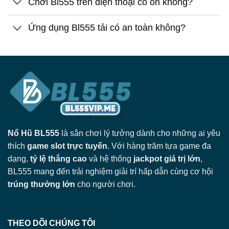
Chơi Bl555 trên điện thoại có ổn không?
Những thông số trên khẳng định sự đầu tư bài bản về nền
tảng hạ tầng, giúp người chơi hoàn toàn yên tâm về tính
Ứng dụng Bl555 tải có an toàn không?
bảo mật. Đặc biệt, tốc độ giao dịch siêu tốc và hệ thống hỗ
trợ 24/7 chính là điểm cộng lớn giúp tối ưu hóa trải nghiệm
giải trí mà không gặp bất kỳ rào cản nào.
Các loại hình dịch vụ giải trí chủ lực
tại BL555
Nổ Hũ BL555
là sân chơi lý tưởng dành cho những ai yêu
thích
game slot trực tuyến
. Với hàng trăm tựa game đa
dạng,
tỷ lệ thắng cao
và hệ thống
jackpot giá trị lớn
,
BL555 mang đến trải nghiệm giải trí hấp dẫn cùng cơ hội
trúng thưởng lớn
cho người chơi.
THEO DÕI CHÚNG TÔI