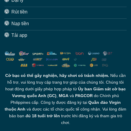
Đại lý
định.
Rút tiền
Đa dạng bộ môn khác như bóng rổ, quần vợt cùng hệ
thống thể thao điện tử dành cho hội viên trẻ tuổi.
Nạp tiền
Tỷ lệ trả thưởng cạnh tranh giúp người chơi có cơ hội
Tải app
gia tăng lợi nhuận từ những hiểu biết chuyên môn.
Casino trực tiếp
Không gian sòng bài
BL555
được tái hiện sống động qua
công nghệ livestream, xóa nhòa khoảng cách địa lý cho
Cờ bạc có thể gây nghiện, hãy chơi có trách nhiệm.
Nếu cần
người dùng:
hỗ trợ, vui lòng truy cập trang trợ giúp của chúng tôi. Chúng tôi
hoạt động dưới giấy phép hợp pháp từ
Ủy ban Giám sát cờ bạc
Hội viên tương tác trực tiếp cùng những người chia bài
Vương quốc Anh (GC)
,
MGA
và
PAGCOR
do Chính phủ
chuyên nghiệp tại các bàn Baccarat, Roulette hay
Philippines cấp. Công ty được đăng ký tại
Quần đảo Virgin
Blackjack.
thuộc Anh
và được các tổ chức quốc tế công nhận. Vui lòng đảm
bảo bạn
đủ 18 tuổi trở lên
trước khi đăng ký và tham gia trò
Hệ thống camera đa góc quay đảm bảo tính công khai,
chơi.
giúp bạn quan sát rõ ràng từng thao tác điều hành.