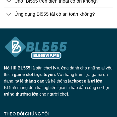
Chơi Bl555 trên điện thoại có ổn không?
Những thông số trên khẳng định sự đầu tư bài bản về nền
tảng hạ tầng, giúp người chơi hoàn toàn yên tâm về tính
Ứng dụng Bl555 tải có an toàn không?
bảo mật. Đặc biệt, tốc độ giao dịch siêu tốc và hệ thống hỗ
trợ 24/7 chính là điểm cộng lớn giúp tối ưu hóa trải nghiệm
giải trí mà không gặp bất kỳ rào cản nào.
Các loại hình dịch vụ giải trí chủ lực
tại BL555
Nổ Hũ BL555
là sân chơi lý tưởng dành cho những ai yêu
thích
game slot trực tuyến
. Với hàng trăm tựa game đa
dạng,
tỷ lệ thắng cao
và hệ thống
jackpot giá trị lớn
,
BL555 mang đến trải nghiệm giải trí hấp dẫn cùng cơ hội
trúng thưởng lớn
cho người chơi.
THEO DÕI CHÚNG TÔI