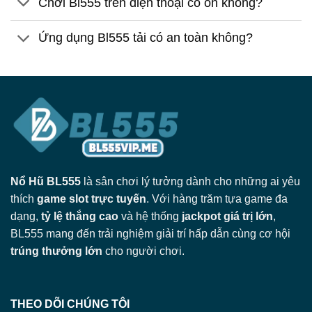
Chơi Bl555 trên điện thoại có ổn không?
Những thông số trên khẳng định sự đầu tư bài bản về nền
tảng hạ tầng, giúp người chơi hoàn toàn yên tâm về tính
Ứng dụng Bl555 tải có an toàn không?
bảo mật. Đặc biệt, tốc độ giao dịch siêu tốc và hệ thống hỗ
trợ 24/7 chính là điểm cộng lớn giúp tối ưu hóa trải nghiệm
giải trí mà không gặp bất kỳ rào cản nào.
Các loại hình dịch vụ giải trí chủ lực
tại BL555
Nổ Hũ BL555
là sân chơi lý tưởng dành cho những ai yêu
thích
game slot trực tuyến
. Với hàng trăm tựa game đa
dạng,
tỷ lệ thắng cao
và hệ thống
jackpot giá trị lớn
,
BL555 mang đến trải nghiệm giải trí hấp dẫn cùng cơ hội
trúng thưởng lớn
cho người chơi.
THEO DÕI CHÚNG TÔI